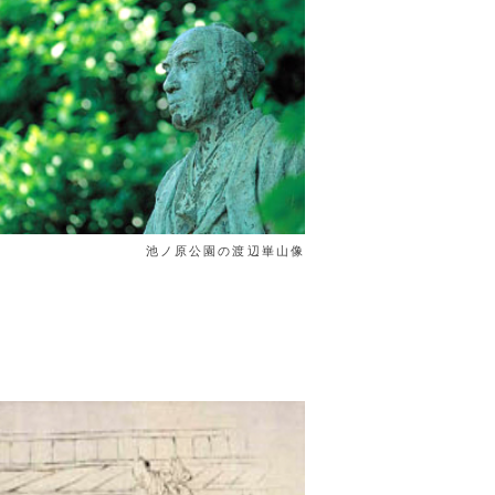
池ノ原公園の渡辺崋山像