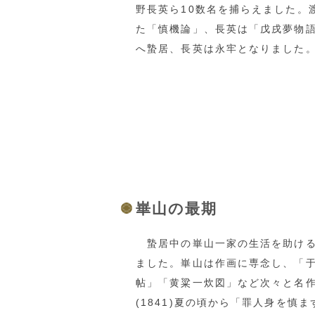
野長英ら10数名を捕らえました。
た「慎機論」、長英は「戊戌夢物
へ蟄居、長英は永牢となりました
崋山の最期
蟄居中の崋山一家の生活を助ける
ました。崋山は作画に専念し、「
帖」「黄粱一炊図」など次々と名作
(1841)夏の頃から「罪人身を