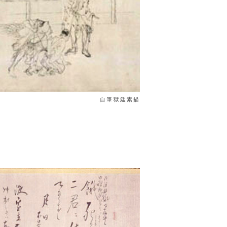
自筆獄廷素描