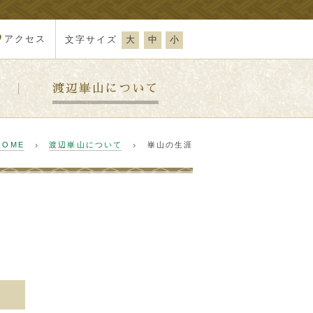
アクセス
文字サイズ
大
中
小
渡辺崋山について
HOME
渡辺崋山について
崋山の生涯