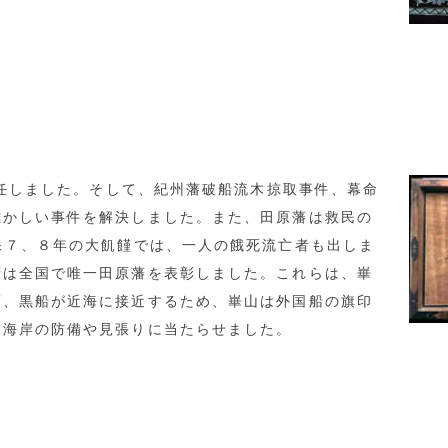
就任しました。そして、紀州藩破船流木掠取事件、幕命
難かしい事件を解決しました。また、田原藩は救民の
保７、８年の大飢饉では、一人の餓死流亡者も出しま
府は全国で唯一田原藩を表彰しました。これらは、崋
頃、黒船が近海に接近するため、崋山は外国船の旗印
、海岸の防備や見張りに当たらせました。