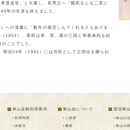
不孝渡邉登」と大書し、長男立へ「餓死るとも二君に
49年の生涯を終えました。
）への遺書に「数年の後悲しんでくれる人もありま
（1854）、幕府は米、英、露の三国と和親条約を結
目のことでした。
、明治24年（1891）には功臣として正四位を贈られ
崋山会館利用案内
崋山会について
渡辺崋
利用時間
ご挨拶
崋山の
休館日
概要
崋山の