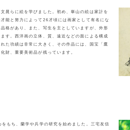
文晁らに絵を学びました。初め、崋山の絵は家計を
才能と努力によって26才頃には画家として有名にな
と品格があり、また、写生を主としていますが、外形
します。西洋画の立体、質、遠近などの面による構成
入れた功績は非常に大きく、その作品には、国宝「鷹
文化財、重要美術品が残っています。
心をもち、蘭学や兵学の研究を始めました。三宅友信