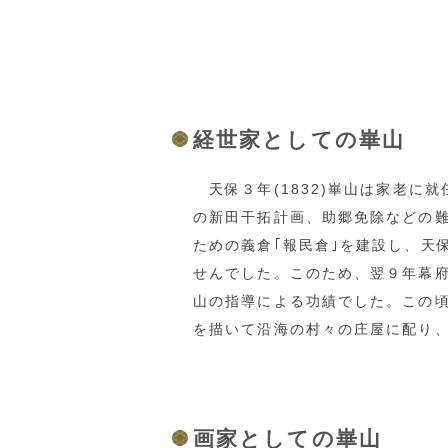
経世家としての崋山
天保３年(1832)崋山は家老に
の新田干拓計画、助郷免除などの
ための義倉｢報民倉｣を建設し、天
せんでした。このため、翌９年幕
山の指導による功績でした。この
を描いて沿海の村々の庄屋に配り
画家としての崋山