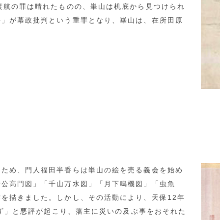
渡航の罪は晴れたものの、崋山は机底から見つけられ
語」が幕政批判という重罪となり、崋山は、在所田原
。
ため、門人福田半香らは崋山の絵を売る義会を始め
于公高門図」「千山万水図」「月下鳴機図」「虫魚
を描きました。しかし、その活動により、天保12年
慎まず」と悪評が起こり、藩主に災いの及ぶ事をおそれた