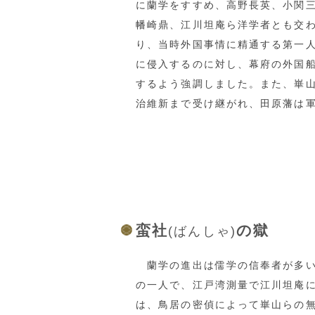
に蘭学をすすめ、高野長英、小関
幡崎鼎、江川坦庵ら洋学者とも交
り、当時外国事情に精通する第一
に侵入するのに対し、幕府の外国
するよう強調しました。また、崋
治維新まで受け継がれ、田原藩は
蛮社
の獄
(ばんしゃ)
蘭学の進出は儒学の信奉者が多い
の一人で、江戸湾測量で江川坦庵
は、鳥居の密偵によって崋山らの無