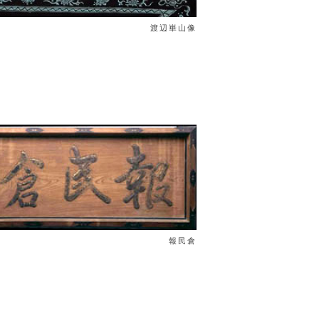
渡辺崋山像
報民倉