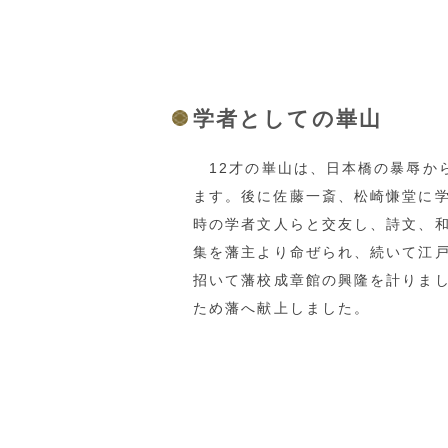
学者としての崋山
12才の崋山は、日本橋の暴辱か
ます。後に佐藤一斎、松崎慊堂に
時の学者文人らと交友し、詩文、和
集を藩主より命ぜられ、続いて江
招いて藩校成章館の興隆を計りま
ため藩へ献上しました。