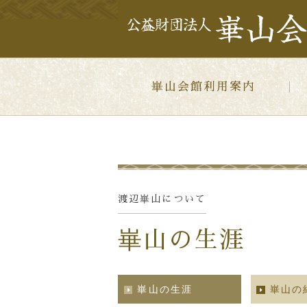
崋山会館利用案内
渡辺崋山について
崋山の生涯
崋山の生涯
崋山の