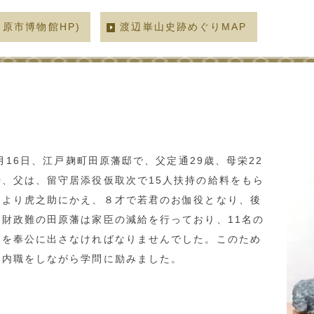
田原市博物館HP)
渡辺崋山史跡めぐり
MAP
月16日、江戸麹町田原藩邸で、父定通29歳、母栄22
、父は、留守居添役仮取次で15人扶持の給料をもら
助より虎之助にかえ、８才で若君のお伽役となり、後
財政難の田原藩は家臣の減給を行っており、11名の
ちを奉公に出さなければなりませんでした。このため
く内職をしながら学問に励みました。