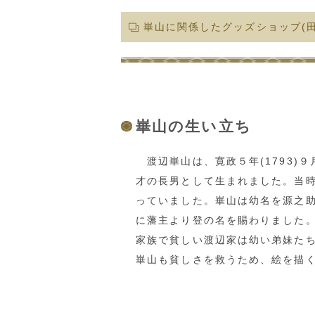
崋山に関係したグッズ
ショップ
(
崋山の生い立ち
渡辺崋山は、寛政５年(1793)９
才の長男として生まれました。当時
っていました。崋山は幼名を源之
に藩主より登の名を賜わりました。
家族で貧しい渡辺家は幼い弟妹た
崋山も貧しさを救うため、絵を描