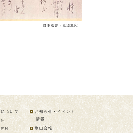
自筆遺書（渡辺立宛）
山について
お知らせ・イベント
情報
生涯
崋山会報
紙芝居