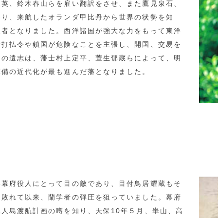
三英、鈴木春山らを雇い翻訳をさせ、また鷹見泉石、
わり、来航したオランダ甲比丹から世界の状勢を知
人者となりました。西洋諸国が強大な力をもって東洋
船打払令や鎖国が危険なことを主張し、開国、交易を
山の遺志は、藩士村上定平、萱生郁蔵らによって、明
軍備の近代化が最も進んだ藩となりました。
幕府役人にとって目の敵であり、目付鳥居耀蔵もそ
に敗れて以来、蘭学者の弾圧を狙っていました。幕府
人島渡航計画の噂を知り、天保10年５月、崋山、高