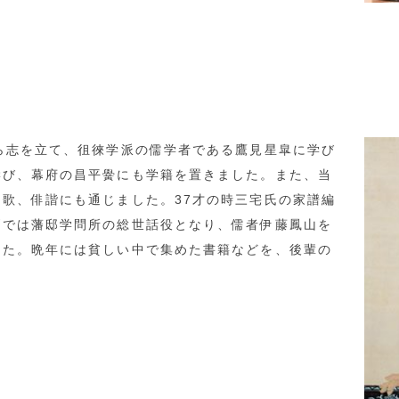
ら志を立て、徂徠学派の儒学者である鷹見星皐に学び
学び、幕府の昌平黌にも学籍を置きました。また、当
歌、俳諧にも通じました。37才の時三宅氏の家譜編
戸では藩邸学問所の総世話役となり、儒者伊藤鳳山を
した。晩年には貧しい中で集めた書籍などを、後輩の