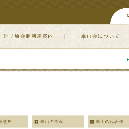
池ノ原会館利用案内
崋山会について
紙芝居
崋山の年表
崋山の代表作