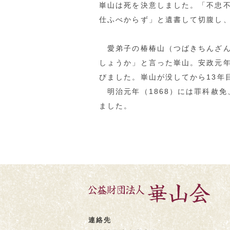
崋山は死を決意しました。「不忠
仕ふべからず」と遺書して切腹し、
愛弟子の椿椿山（つばきちんざん
しょうか」と言った崋山。安政元年
びました。崋山が没してから13年
明治元年（1868）には罪科赦免
ました。
連絡先