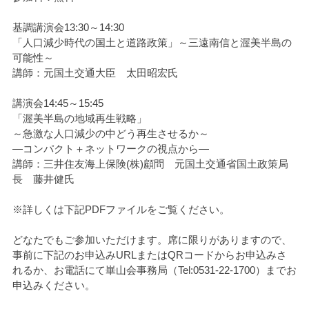
基調講演会13:30～14:30
「人口減少時代の国土と道路政策」～三遠南信と渥美半島の
可能性～
講師：元国土交通大臣 太田昭宏氏
講演会14:45～15:45
「渥美半島の地域再生戦略」
～急激な人口減少の中どう再生させるか～
―コンパクト＋ネットワークの視点から―
講師：三井住友海上保険(株)顧問 元国土交通省国土政策局
長 藤井健氏
※詳しくは下記PDFファイルをご覧ください。
どなたでもご参加いただけます。席に限りがありますので、
事前に下記のお申込みURLまたはQRコードからお申込みさ
れるか、お電話にて崋山会事務局（Tel:0531-22-1700）までお
申込みください。