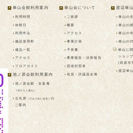
崋山会館利用案内
崋山会について
渡辺崋
利用時間
ご挨拶
崋山の
休館日
概要
崋山の
利用申込
アクセス
崋山の
施設使用料
事業計画
崋山の
備品一覧
予算書
崋山に
ショッ
アクセス
事業報告・決算報告
(田原市
フロアガイド
貸借対照表
渡辺崋
役員・評議員名簿
池ノ原会館利用案内
池ノ原会館・
全楽庵
（ぜんらくあん）
立礼席
の
（りゅうれいせき）
ご案内