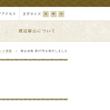
アクセス
文字サイズ
大
中
小
渡辺崋山について
ント情報
崋山会報 第47号を発行しました