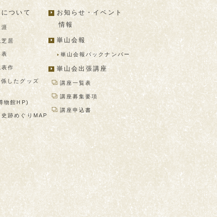
山について
お知らせ・イベント
情報
生涯
崋山会報
紙芝居
年表
崋山会報バック
ナンバー
代表作
崋山会出張講座
関係したグッズ
講座一覧表
プ
講座募集要項
博物館HP)
講座申込書
山史跡めぐり
MAP