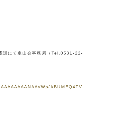
て崋山会事務局（Tel.0531-22-
AAAAAAAAAAAANAAVWpJkBUMEQ4TV