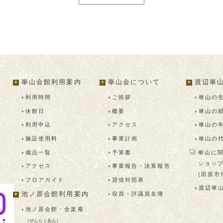
崋山会館利用案内
崋山会について
渡辺崋
利用時間
ご挨拶
崋山の
休館日
概要
崋山の
利用申込
アクセス
崋山の
施設使用料
事業計画
崋山の
備品一覧
予算書
崋山に
ショッ
アクセス
事業報告・決算報告
(田原市
フロアガイド
貸借対照表
渡辺崋
役員・評議員名簿
池ノ原会館利用案内
池ノ原会館・
全楽庵
（ぜんらくあん）