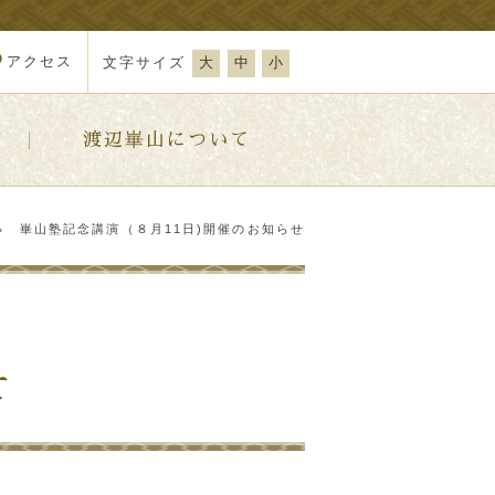
アクセス
文字サイズ
大
中
小
渡辺崋山について
崋山塾記念講演（８月11日)開催のお知らせ
せ