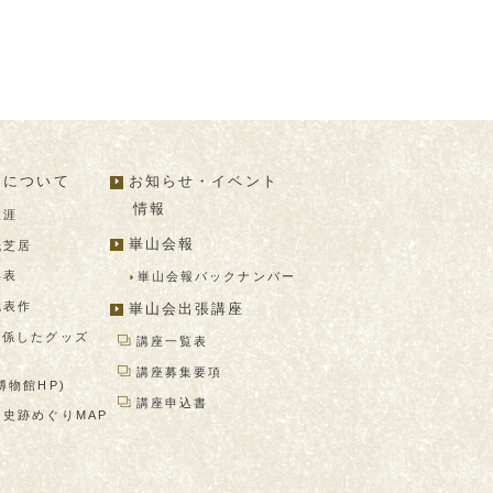
山について
お知らせ・イベント
情報
生涯
崋山会報
紙芝居
年表
崋山会報バック
ナンバー
代表作
崋山会出張講座
関係したグッズ
講座一覧表
プ
講座募集要項
博物館HP)
講座申込書
山史跡めぐり
MAP