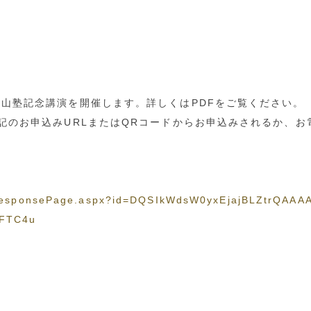
崋山塾記念講演を開催します。詳しくはPDFをご覧ください。
のお申込みURLまたはQRコードからお申込みされるか、お電話に
es/ResponsePage.aspx?id=DQSIkWdsW0yxEjajBLZtrQ
FTC4u
）